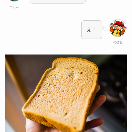
つぐみ
え！
のぼる