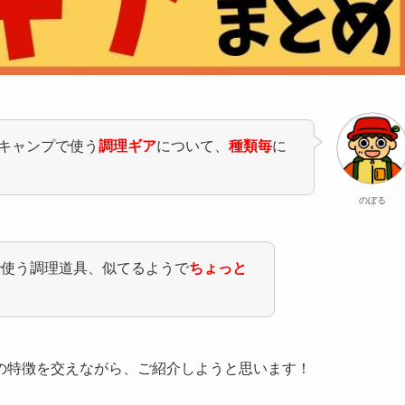
キャンプで使う
調理ギア
について、
種類毎
に
のぼる
で使う調理道具、似てるようで
ちょっと
の特徴を交えながら、ご紹介しようと思います！