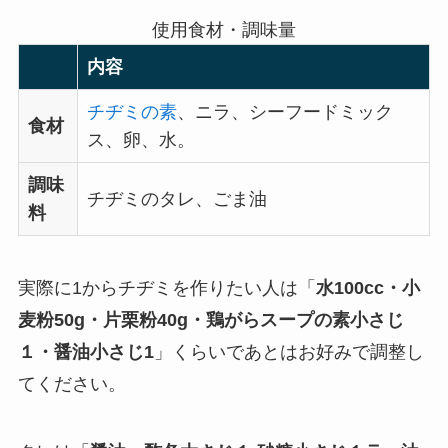
使用食材・調味量
内容
チヂミの素
、ニラ、シーフードミック
食材
ス、卵、水。
調味
チヂミのタレ、ごま油
料
実際に1からチヂミを作りたい人は「
水100cc・小
麦粉50g・片栗粉40g・鶏がらスープの素小さじ
１・醤油小さじ1
」くらいであとはお好みで調整し
てください。