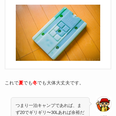
これで
夏
でも
冬
でも大体大丈夫です。
つまり一泊キャンプであれば、ま
ず20でギリギリ〜30Lあれば余裕だ