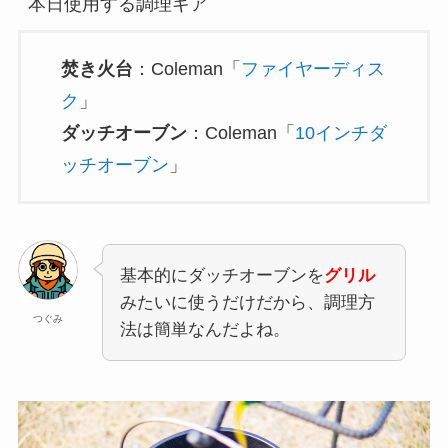
本日使用する調理ギア
焚き火台
：Coleman「
ファイヤーディス
ク
」
ダッチオーブン
：Coleman「
10インチダ
ッチオーブン
」
基本的にダッチオーブンを
グリル
みたいに使うだけだから、調理方
つぐみ
法は簡単なんだよね。