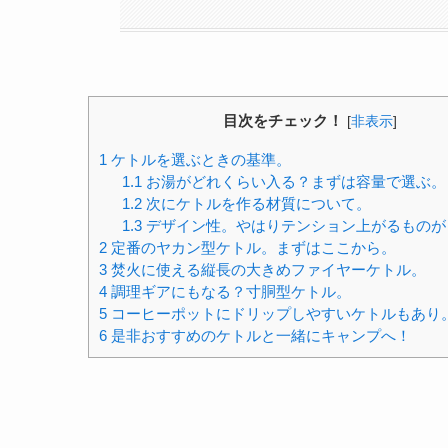
目次をチェック！
[
非表示
]
1
ケトルを選ぶときの基準。
1.1
お湯がどれくらい入る？まずは容量で選ぶ。
1.2
次にケトルを作る材質について。
1.3
デザイン性。やはりテンション上がるものが
2
定番のヤカン型ケトル。まずはここから。
3
焚火に使える縦長の大きめファイヤーケトル。
4
調理ギアにもなる？寸胴型ケトル。
5
コーヒーポットにドリップしやすいケトルもあり
6
是非おすすめのケトルと一緒にキャンプへ！