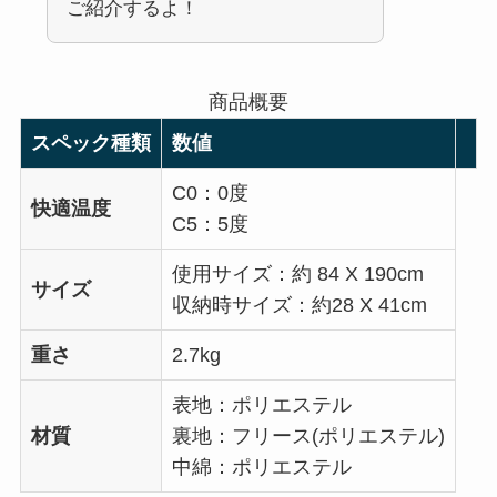
ご紹介するよ！
商品概要
スペック種類
数値
C0：0度
快適温度
C5：5度
使用サイズ：約 84 X 190cm
サイズ
収納時サイズ：約28 X 41cm
重さ
2.7kg
表地：ポリエステル
材質
裏地：フリース(ポリエステル)
中綿：ポリエステル