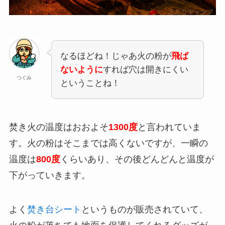
なるほどね！じゃあ火の粉が
飛ば
ないように
すれば穴は開きにくい
つぐみ
ということね！
焚き火の温度はおおよそ
1300度
と言われていま
す。火の粉はそこまでは高くないですが、一瞬の
温度は
800度
くらいあり、その後どんどんと温度が
下がっていきます。
よく
焚き台シート
というものが販売されていて、