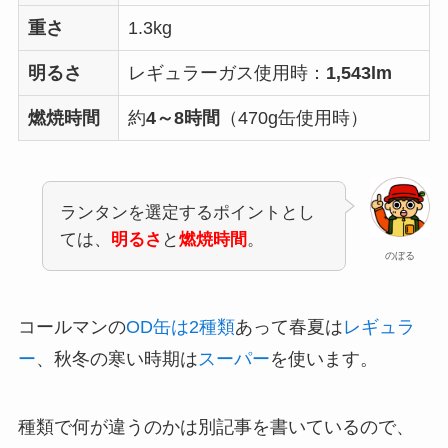
重さ
1.3kg
明るさ
レギュラーガス使用時：
1,543lm
燃焼時間
約
4～8時間
（470g缶使用時）
ランタンを選定するポイントとし
ては、
明るさ
と
燃焼時間
。
のぼる
コールマンの
OD缶は2種類
あって春夏は
レギュラ
ー
、秋冬の寒い時期は
スーパー
を使います。
種類で何が違うのかは別記事を書いているので、