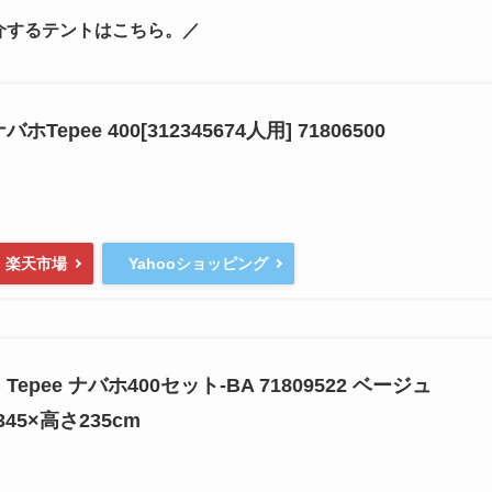
介するテントはこちら。／
Tepee 400[312345674人用] 71806500
楽天市場
Yahooショッピング
 Tepee ナバホ400セット-BA 71809522 ベージュ
345×高さ235cm