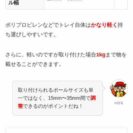
ル幅
ポリプロピレンなどでトレイ自体は
かなり軽く
持
ち運びしやすいです。
さらに、軽いのですが取り付けた場合
1kg
まで物を
載せることができます。
取り付けられるポールサイズも単
一ではなく、15mm〜35mm間で
調
のぼる
整
できるのがポイントだね！